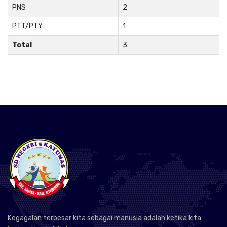
PNS
2
PTT/PTY
1
Total
3
Kegagalan terbesar kita sebagai manusia adalah ketika kita