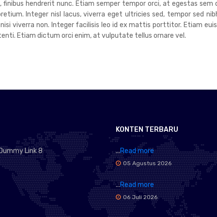
um, finibus hendrerit nunc. Etiam semper tempor orci, at egestas sem 
tium. Integer nisl lacus, viverra eget ultricies sed, tempor sed nib
 nisi viverra non. Integer facilisis leo id ex mattis porttitor. Etiam 
ti. Etiam dictum orci enim, at vulputate tellus ornare vel.
KONTEN TERBARU
Dummy Link 8
...
Read more
05 Agustus 2026
...
Read more
06 Juli 2026