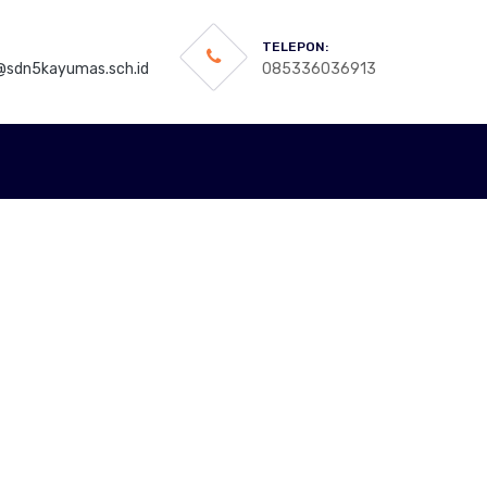
TELEPON:
sdn5kayumas.sch.id
085336036913