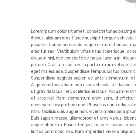
Lorem ipsum dolor sit amet, consectetur adipiscing elit
finibus, aliquam eros. Fusce suscipit tempor vehicula.
posuere. Donec commodo neque dictum rhoncus malesua
efficitur sed. Vestibulum vitae risus scelerisque, con
aliquam nisl, nec consectetur neque lacinia in. Aliq
potenti. Cras at risus a nulla porta rutrum vel eget l
eget malesuada. Suspendisse tempus luctus ipsum co
Suspendisse sagittis sapien ac ante elementum, et 
Aliquam ultrices diam non risus vehicula, at dapibus e
ut gravida lacus, nec scelerisque lacus. Aliquam era
at eros nisl. Nam elementum enim sem, id efficitur
consequat nisi pretium non. Phasellus nunc odio, in
nibh, facilisis quis augue non, viverra malesuada ipsum
Duis sapien massa, ullamcorper et urna varius, bib
augue pharetra. Fusce feugiat, mi eget cursus varius,
lectus commodo nec. Nam imperdiet viverra aliquet. Nu