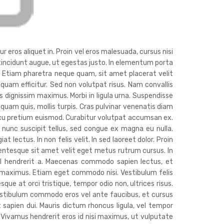
r eros aliquet in. Proin vel eros malesuada, cursus nisi
c tincidunt augue, ut egestas justo. In elementum porta
. Etiam pharetra neque quam, sit amet placerat velit
liquam efficitur. Sed non volutpat risus. Nam convallis
 dignissim maximus. Morbi in ligula urna. Suspendisse
 quam quis, mollis turpis. Cras pulvinar venenatis diam
cu pretium euismod. Curabitur volutpat accumsan ex.
nunc suscipit tellus, sed congue ex magna eu nulla.
lectus. In non felis velit. In sed laoreet dolor. Proin
lentesque sit amet velit eget metus rutrum cursus. In
isl hendrerit a. Maecenas commodo sapien lectus, et
s maximus. Etiam eget commodo nisi. Vestibulum felis
sque at orci tristique, tempor odio non, ultrices risus.
estibulum commodo eros vel ante faucibus, et cursus
t sapien dui. Mauris dictum rhoncus ligula, vel tempor
. Vivamus hendrerit eros id nisi maximus, ut vulputate