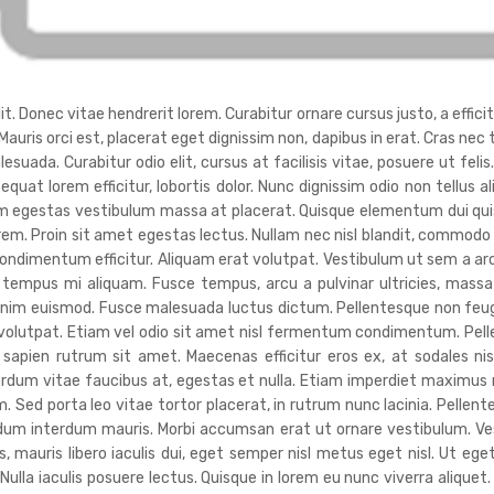
. Donec vitae hendrerit lorem. Curabitur ornare cursus justo, a efficitu
 Mauris orci est, placerat eget dignissim non, dapibus in erat. Cras ne
da. Curabitur odio elit, cursus at facilisis vitae, posuere ut felis
sequat lorem efficitur, lobortis dolor. Nunc dignissim odio non tellus a
uam egestas vestibulum massa at placerat. Quisque elementum dui quis
orem. Proin sit amet egestas lectus. Nullam nec nisl blandit, commodo
ndimentum efficitur. Aliquam erat volutpat. Vestibulum ut sem a ar
tempus mi aliquam. Fusce tempus, arcu a pulvinar ultricies, massa 
nim euismod. Fusce malesuada luctus dictum. Pellentesque non feugiat 
t volutpat. Etiam vel odio sit amet nisl fermentum condimentum. Pel
 sapien rutrum sit amet. Maecenas efficitur eros ex, at sodales n
terdum vitae faucibus at, egestas et nulla. Etiam imperdiet maximu
. Sed porta leo vitae tortor placerat, in rutrum nunc lacinia. Pellente
endum interdum mauris. Morbi accumsan erat ut ornare vestibulum. V
 mauris libero iaculis dui, eget semper nisl metus eget nisl. Ut ege
lla iaculis posuere lectus. Quisque in lorem eu nunc viverra aliquet