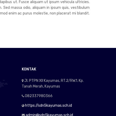
dapibus ut. Fusce aliquam ut ipsum vehicula ultricies.
h. Sed massa odio, aliquam in ipsum quis, vestibulum
euismod enim ac purus molestie, non placerat mi blandit.
KONTAK
Jl. PTPN XII Kayumas, RT.2/RW.1. Kp.
Tanah Merah, Kayumas
082337980366
https://sdn5kayumas.sch.id
admin@sdn5kayumas.sch.id