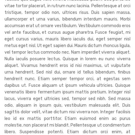
vitae tortor placerat, in rutrum nunc lacinia. Pellentesque at orci
tristique, tempor odio non, ultrices risus. Duis sapien massa,
ullamcorper et urna varius, bibendum interdum mauris. Morbi
accumsan erat ut ornare vestibulum. Vestibulum commodo eros
vel ante faucibus, et cursus augue pharetra. Fusce feugiat, mi
eget cursus varius, mauris libero iaculis dui, eget semper nisl
metus eget nisl. Ut eget sapien dui. Mauris dictum rhoncus ligula,
vel tempor lectus commodo nec. Nam imperdiet viverra aliquet.
Nulla iaculis posuere lectus. Quisque in lorem eu nunc viverra
aliquet. Vivamus hendrerit eros id nisi maximus, ut vulputate
urna hendrerit. Sed nisl dui, ornare id tellus bibendum, finibus
hendrerit nunc. Etiam semper tempor orci, at egestas sem
dapibus ut. Fusce aliquam ut ipsum vehicula ultricies. Quisque
venenatis libero fermentum ipsum mattis pretium. Integer nisl
lacus, viverra eget ultricies sed, tempor sed nibh. Sed massa
odio, aliquam in ipsum quis, vestibulum malesuada elit. Duis
sagittis dolor velit, vitae dictum nisi viverra non. Integer facilisis
leo id ex mattis porttitor. Etiam euismod enim ac purus
molestie, non placerat mi blandit. Pellentesque ut condimentum
libero. Suspendisse potenti. Etiam dictum orci enim, at