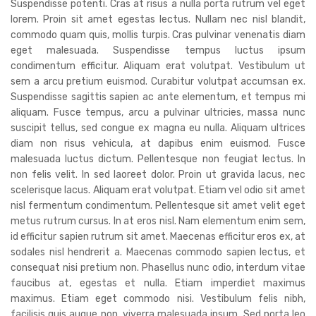
Suspendisse potenti. Cras at risus a nulla porta rutrum vel eget
lorem. Proin sit amet egestas lectus. Nullam nec nisl blandit,
commodo quam quis, mollis turpis. Cras pulvinar venenatis diam
eget malesuada. Suspendisse tempus luctus ipsum
condimentum efficitur. Aliquam erat volutpat. Vestibulum ut
sem a arcu pretium euismod. Curabitur volutpat accumsan ex.
Suspendisse sagittis sapien ac ante elementum, et tempus mi
aliquam. Fusce tempus, arcu a pulvinar ultricies, massa nunc
suscipit tellus, sed congue ex magna eu nulla. Aliquam ultrices
diam non risus vehicula, at dapibus enim euismod. Fusce
malesuada luctus dictum. Pellentesque non feugiat lectus. In
non felis velit. In sed laoreet dolor. Proin ut gravida lacus, nec
scelerisque lacus. Aliquam erat volutpat. Etiam vel odio sit amet
nisl fermentum condimentum. Pellentesque sit amet velit eget
metus rutrum cursus. In at eros nisl. Nam elementum enim sem,
id efficitur sapien rutrum sit amet. Maecenas efficitur eros ex, at
sodales nisl hendrerit a. Maecenas commodo sapien lectus, et
consequat nisi pretium non. Phasellus nunc odio, interdum vitae
faucibus at, egestas et nulla. Etiam imperdiet maximus
maximus. Etiam eget commodo nisi. Vestibulum felis nibh,
facilisis quis augue non, viverra malesuada ipsum. Sed porta leo