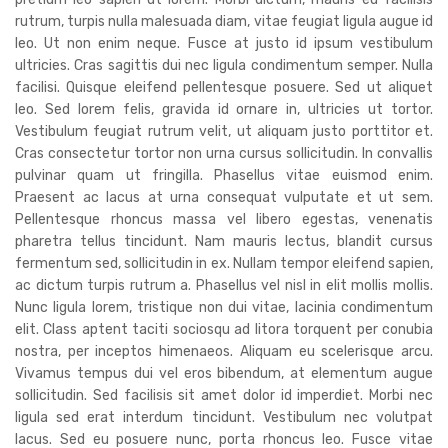
rutrum, turpis nulla malesuada diam, vitae feugiat ligula augue id
leo. Ut non enim neque. Fusce at justo id ipsum vestibulum
ultricies. Cras sagittis dui nec ligula condimentum semper. Nulla
facilisi. Quisque eleifend pellentesque posuere. Sed ut aliquet
leo. Sed lorem felis, gravida id ornare in, ultricies ut tortor.
Vestibulum feugiat rutrum velit, ut aliquam justo porttitor et.
Cras consectetur tortor non urna cursus sollicitudin. In convallis
pulvinar quam ut fringilla. Phasellus vitae euismod enim.
Praesent ac lacus at urna consequat vulputate et ut sem.
Pellentesque rhoncus massa vel libero egestas, venenatis
pharetra tellus tincidunt. Nam mauris lectus, blandit cursus
fermentum sed, sollicitudin in ex. Nullam tempor eleifend sapien,
ac dictum turpis rutrum a. Phasellus vel nisl in elit mollis mollis.
Nunc ligula lorem, tristique non dui vitae, lacinia condimentum
elit. Class aptent taciti sociosqu ad litora torquent per conubia
nostra, per inceptos himenaeos. Aliquam eu scelerisque arcu.
Vivamus tempus dui vel eros bibendum, at elementum augue
sollicitudin. Sed facilisis sit amet dolor id imperdiet. Morbi nec
ligula sed erat interdum tincidunt. Vestibulum nec volutpat
lacus. Sed eu posuere nunc, porta rhoncus leo. Fusce vitae