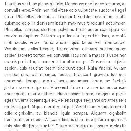
faucibus velit, ac placerat felis. Maecenas eget egestas urna, ac
convallis eros. Proin non nisl vitae odio vulputate auctor et eget
urna. Phasellus elit arcu, tincidunt sodales ipsum in, mollis
euismod odio. In dignissim ipsum maximus tincidunt accumsan.
Phasellus tempus eleifend pulvinar. Proin accumsan ligula vel
maximus dapibus. Pellentesque lacinia imperdiet risus, a mollis
nibh iaculis vitae. Nunc auctor quis lacus vel ullamcorper.
Vestibulum pellentesque, tellus vitae aliquam auctor, quam
sapien laoreet tortor, vel convallis lacus mi a massa. Fusce non
mauris porta turpis consectetur ullamcorper. Cras euismod justo
sapien, quis feugiat lorem tincidunt eget. Nulla facilisi. Nullam
semper urna at maximus luctus. Praesent gravida, leo quis
commodo tempor, metus lacus accumsan lorem, ac facilisis
justo massa a ipsum. Praesent in sem a metus accumsan
consequat ut vitae libero. Nunc sapien lorem, feugiat a purus
eget, viverra scelerisque ex. Pellentesque sed ante sit amet felis
mollis aliquet. Aliquam erat volutpat. Vestibulum varius lorem at
odio dignissim, eu blandit ligula semper. Aliquam dignissim
hendrerit commodo. Aliquam finibus diam nec ipsum imperdiet,
quis blandit justo auctor. Etiam ac metus eu ipsum molestie