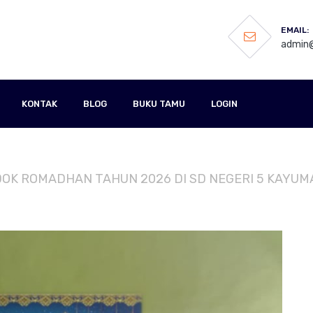
EMAIL:
admin@
KONTAK
BLOG
BUKU TAMU
LOGIN
ONDOK ROMADHAN TAHUN 2026 DI SD NEGERI 5 KAYUM