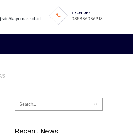
TELEPON:
sdn5kayumas.sch.id
085336036913
AS
Recent News