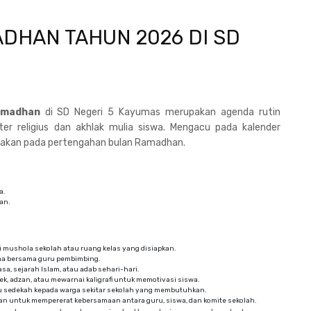
DHAN TAHUN 2026 DI SD
amadhan
di SD Negeri 5 Kayumas merupakan agenda rutin
r religius dan akhlak mulia siswa. Mengacu pada kalender
sanakan pada pertengahan bulan Ramadhan.
a.
an.
 mushola sekolah atau ruang kelas yang disiapkan.
ma bersama guru pembimbing.
a, sejarah Islam, atau adab sehari-hari.
ek, adzan, atau mewarnai kaligrafi untuk memotivasi siswa.
u sedekah kepada warga sekitar sekolah yang membutuhkan.
an untuk mempererat kebersamaan antara guru, siswa, dan komite sekolah.