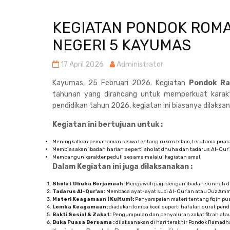
KEGIATAN PONDOK ROMA
NEGERI 5 KAYUMAS
17 April 2026
Administrator
Kayumas, 25 Februari 2026. Kegiatan
Pondok R
tahunan yang dirancang untuk memperkuat karakte
pendidikan tahun 2026, kegiatan ini biasanya dilak
Kegiatan ini bertujuan untuk :
Meningkatkan pemahaman siswa tentang rukun Islam, terutama puas
Membiasakan ibadah harian seperti sholat dhuha dan tadarus Al-Qur'
Membangun karakter peduli sesama melalui kegiatan amal.
Dalam Kegiatan ini juga dilaksanakan :
Sholat Dhuha Berjamaah:
Mengawali pagi dengan ibadah sunnah di
Tadarus Al-Qur'an:
Membaca ayat-ayat suci Al-Qur'an atau Juz Am
Materi Keagamaan (Kultum):
Penyampaian materi tentang fiqih puas
Lomba Keagamaan:
diadakan lomba kecil seperti hafalan surat pend
Bakti Sosial & Zakat:
Pengumpulan dan penyaluran zakat fitrah ata
Buka Puasa Bersama :
dilaksanakan di hari terakhir Pondok Ramadh