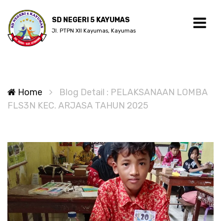
SD NEGERI 5 KAYUMAS
Jl. PTPN XII Kayumas, Kayumas
Home
Blog Detail : PELAKSANAAN LOMBA
FLS3N KEC. ARJASA TAHUN 2025