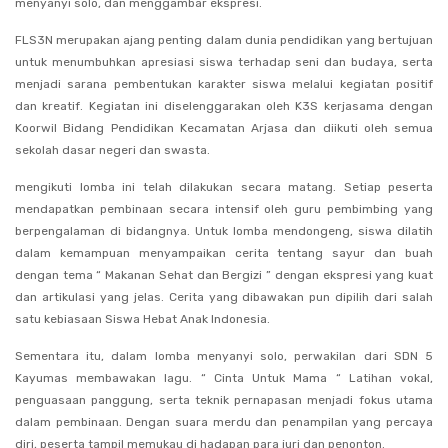
menyanyi solo, dan menggambar ekspresi.
FLS3N merupakan ajang penting dalam dunia pendidikan yang bertujuan
untuk menumbuhkan apresiasi siswa terhadap seni dan budaya, serta
menjadi sarana pembentukan karakter siswa melalui kegiatan positif
dan kreatif. Kegiatan ini diselenggarakan oleh K3S kerjasama dengan
Koorwil Bidang Pendidikan Kecamatan Arjasa dan diikuti oleh semua
sekolah dasar negeri dan swasta.
mengikuti lomba ini telah dilakukan secara matang. Setiap peserta
mendapatkan pembinaan secara intensif oleh guru pembimbing yang
berpengalaman di bidangnya. Untuk lomba mendongeng, siswa dilatih
dalam kemampuan menyampaikan cerita tentang sayur dan buah
dengan tema “ Makanan Sehat dan Bergizi ” dengan ekspresi yang kuat
dan artikulasi yang jelas. Cerita yang dibawakan pun dipilih dari salah
satu kebiasaan Siswa Hebat Anak Indonesia.
Sementara itu, dalam lomba menyanyi solo, perwakilan dari SDN 5
Kayumas membawakan lagu. “ Cinta Untuk Mama “ Latihan vokal,
penguasaan panggung, serta teknik pernapasan menjadi fokus utama
dalam pembinaan. Dengan suara merdu dan penampilan yang percaya
diri, peserta tampil memukau di hadapan para juri dan penonton.