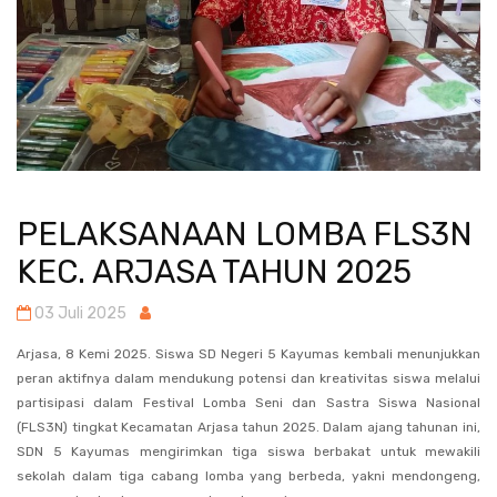
PELAKSANAAN LOMBA FLS3N
KEC. ARJASA TAHUN 2025
03 Juli 2025
Arjasa, 8 Kemi 2025. Siswa SD Negeri 5 Kayumas kembali menunjukkan
peran aktifnya dalam mendukung potensi dan kreativitas siswa melalui
partisipasi dalam Festival Lomba Seni dan Sastra Siswa Nasional
(FLS3N) tingkat Kecamatan Arjasa tahun 2025. Dalam ajang tahunan ini,
SDN 5 Kayumas mengirimkan tiga siswa berbakat untuk mewakili
sekolah dalam tiga cabang lomba yang berbeda, yakni mendongeng,