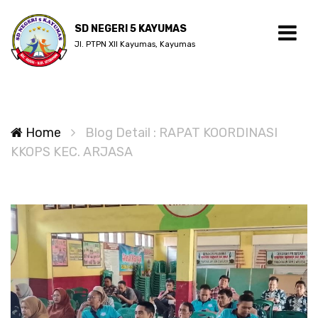
SD NEGERI 5 KAYUMAS
Jl. PTPN XII Kayumas, Kayumas
Home
Blog Detail : RAPAT KOORDINASI
KKOPS KEC. ARJASA