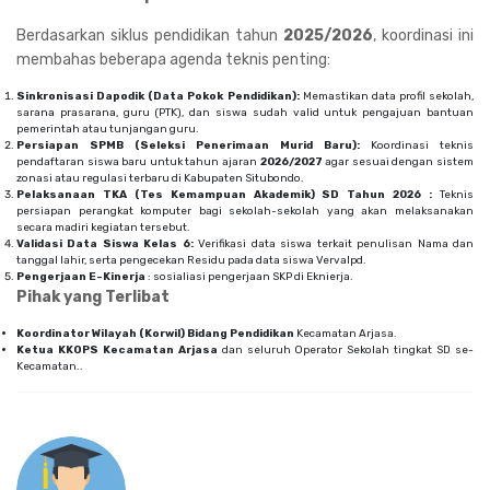
Berdasarkan siklus pendidikan tahun
2025/2026
, koordinasi ini
membahas beberapa agenda teknis penting:
Sinkronisasi Dapodik (Data Pokok Pendidikan):
Memastikan data profil sekolah,
sarana prasarana, guru (PTK), dan siswa sudah valid untuk pengajuan bantuan
pemerintah atau tunjangan guru.
Persiapan SPMB (Seleksi Penerimaan Murid Baru):
Koordinasi teknis
pendaftaran siswa baru untuk tahun ajaran
2026/2027
agar sesuai dengan sistem
zonasi atau regulasi terbaru di Kabupaten Situbondo.
Pelaksanaan TKA (Tes Kemampuan Akademik) SD Tahun 2026 :
Teknis
persiapan perangkat komputer bagi sekolah-sekolah yang akan melaksanakan
secara madiri kegiatan tersebut.
Validasi Data Siswa Kelas 6:
Verifikasi data siswa terkait penulisan Nama dan
tanggal lahir, serta pengecekan Residu pada data siswa Vervalpd.
Pengerjaan E-Kinerja
: sosialiasi pengerjaan SKP di Eknierja.
Pihak yang Terlibat
Koordinator Wilayah (Korwil) Bidang Pendidikan
Kecamatan Arjasa.
Ketua KKOPS Kecamatan Arjasa
dan seluruh Operator Sekolah tingkat SD se-
Kecamatan..